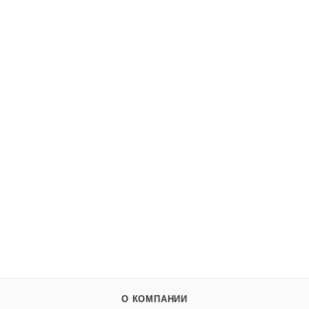
930370 Вилка (Ag 925)
Много
23 173
₽
/шт
В КОРЗИНУ
О КОМПАНИИ