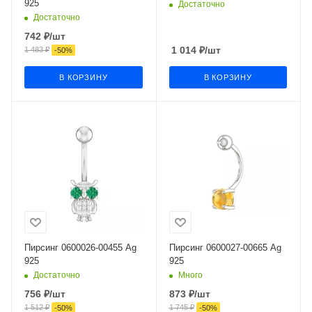
925
Достаточно
Достаточно
742
₽
/шт
1 014
₽
/шт
1 483
₽
-
50
%
В КОРЗИНУ
В КОРЗИНУ
Пирсинг 0600026-00455 Ag
Пирсинг 0600027-00665 Ag
925
925
Достаточно
Много
756
₽
/шт
873
₽
/шт
1 512
₽
1 745
₽
-
50
%
-
50
%