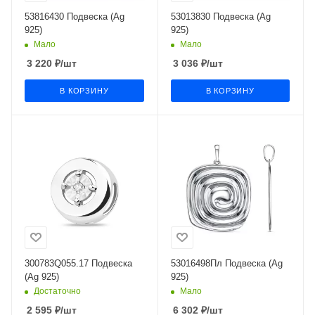
53816430 Подвеска (Ag
53013830 Подвеска (Ag
925)
925)
Мало
Мало
3 220
₽
/шт
3 036
₽
/шт
В КОРЗИНУ
В КОРЗИНУ
300783Q055.17 Подвеска
53016498Пл Подвеска (Ag
(Ag 925)
925)
Достаточно
Мало
2 595
₽
/шт
6 302
₽
/шт