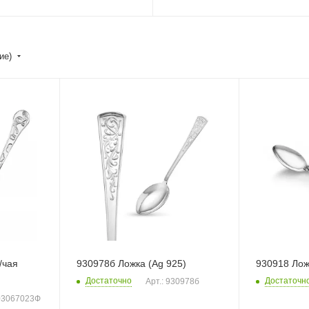
ние)
/чая
930978б Ложка (Ag 925)
930918 Лож
Достаточно
Достаточн
Арт.: 930978б
403067023Ф