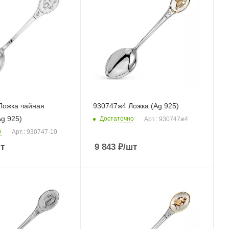
Ложка чайная
930747ж4 Ложка (Ag 925)
Ag 925)
Достаточно
Арт.: 930747ж4
о
Арт.: 930747-10
т
9 843
₽
/шт