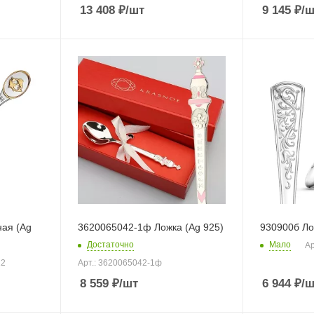
13 408
₽
/шт
9 145
₽
/ш
ная (Ag
3620065042-1ф Ложка (Ag 925)
930900б Ло
Достаточно
Мало
Ар
12
Арт.: 3620065042-1ф
8 559
₽
/шт
6 944
₽
/ш