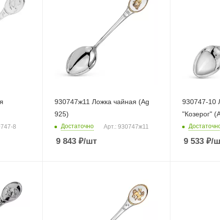
я
930747ж11 Ложка чайная (Ag
930747-10 
925)
"Козерог" (
Достаточно
Достаточн
0747-8
Арт.: 930747ж11
9 843
₽
/шт
9 533
₽
/ш