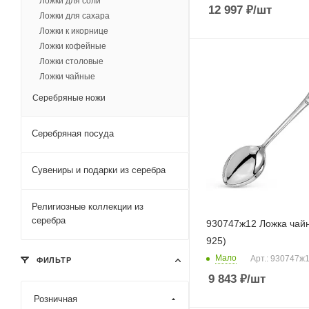
Ложки для соли
12 997
₽
/шт
Ложки для сахара
Ложки к икорнице
Ложки кофейные
Ложки столовые
Ложки чайные
Серебряные ножи
Серебряная посуда
Сувениры и подарки из серебра
Религиозные коллекции из
серебра
930747ж12 Ложка чай
925)
Мало
Арт.: 930747ж
ФИЛЬТР
9 843
₽
/шт
Розничная