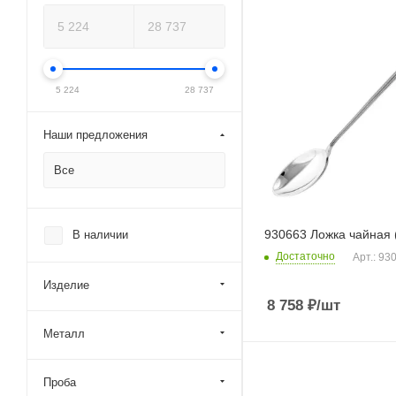
5 224
28 737
Наши предложения
Все
930663 Ложка чайная 
В наличии
Достаточно
Арт.: 93
Изделие
8 758
₽
/шт
Металл
Проба