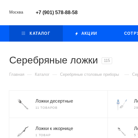
Москва
+7 (901) 578-88-58
КАТАЛОГ
АКЦИИ
СОТР
Серебряные ложки
115
—
—
—
Главная
Каталог
Серебряные столовые приборы
Се
Ложки десертные
Л
11 ТОВАРОВ
2
Ложки к икорнице
Л
1 ТОВАР
5