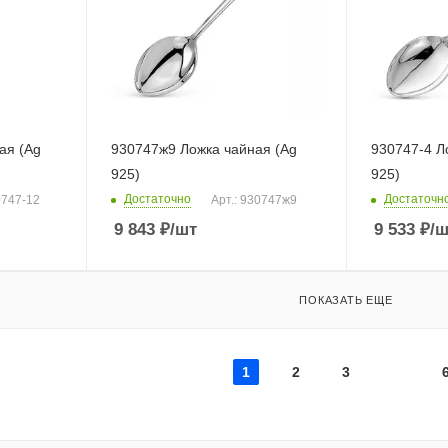
ая (Ag
930747ж9 Ложка чайная (Ag
930747-4 Л
925)
925)
Достаточно
Достаточн
0747-12
Арт.: 930747ж9
9 843
₽
/шт
9 533
₽
/ш
ПОКАЗАТЬ ЕЩЕ
1
2
3