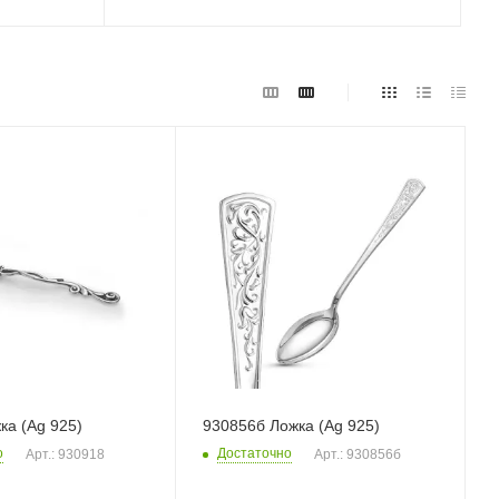
ка (Ag 925)
930856б Ложка (Ag 925)
о
Достаточно
Арт.: 930918
Арт.: 930856б