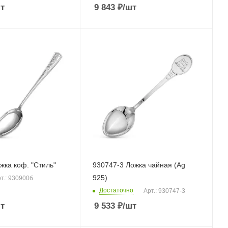
т
9 843
₽
/шт
жка коф. "Стиль"
930747-3 Ложка чайная (Ag
925)
т.: 930900б
Достаточно
Арт.: 930747-3
т
9 533
₽
/шт