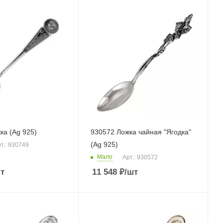
ка (Ag 925)
930572 Ложка чайная "Ягодка"
(Ag 925)
т.: 930749
Мало
Арт.: 930572
т
11 548
₽
/шт