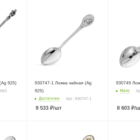
(Ag 925)
930747-1 Ложка чайная (Ag
930749 Лож
925)
Мало
0663
Ар
Достаточно
Арт.: 930747-1
9 533
₽
/шт
8 603
₽
/ш