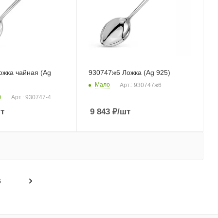
ожка чайная (Ag
930747ж6 Ложка (Ag 925)
Мало
Арт.: 930747ж6
о
Арт.: 930747-4
т
9 843
₽
/шт
6