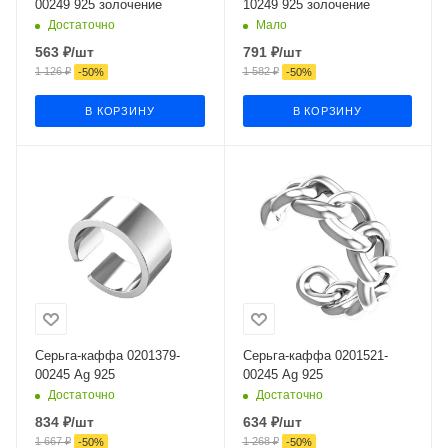
00249 925 золочение
10249 925 золочение
Достаточно
Мало
563
₽
/шт
791
₽
/шт
1 126
₽
1 582
₽
-
50
%
-
50
%
В КОРЗИНУ
В КОРЗИНУ
Серьга-каффа 0201379-
Серьга-каффа 0201521-
00245 Ag 925
00245 Ag 925
Достаточно
Достаточно
834
₽
/шт
634
₽
/шт
1 667
₽
1 268
₽
-
50
%
-
50
%