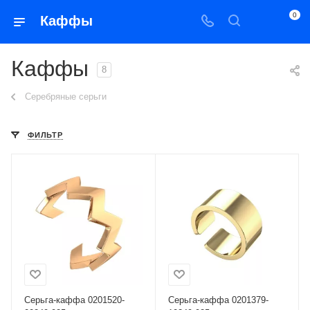
0
Каффы
Каффы
8
Серебряные серьги
ФИЛЬТР
Серьга-каффа 0201520-
Серьга-каффа 0201379-