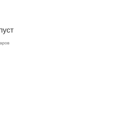
пуст
варов