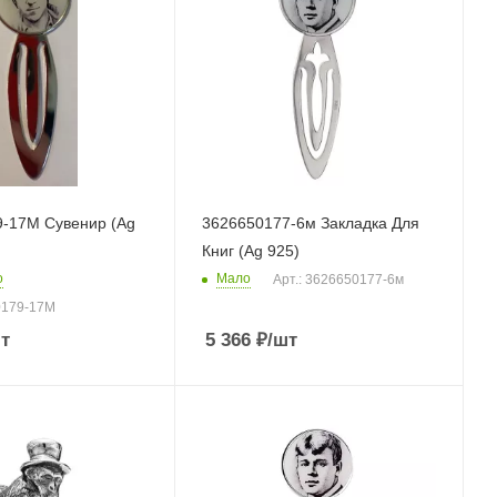
-17М Сувенир (Ag
3626650177-6м Закладка Для
Книг (Ag 925)
о
Мало
Арт.: 3626650177-6м
0179-17М
т
5 366
₽
/шт