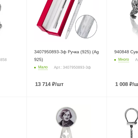
3407950893-3ф Ручка (925) (Ag
940848 Сув
925)
Много
0858
А
Мало
Арт.: 3407950893-3ф
13 714
₽
/шт
1 008
₽
/ш