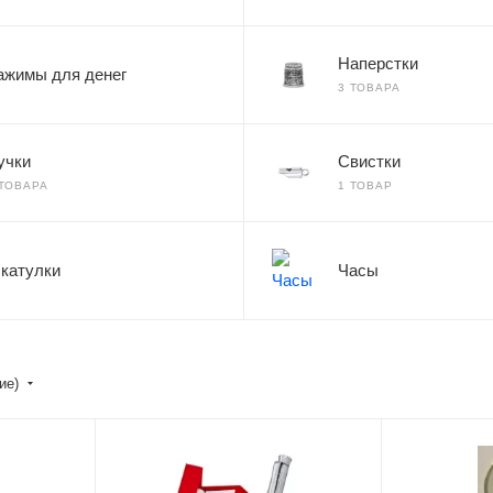
Наперстки
ажимы для денег
3 ТОВАРА
учки
Свистки
 ТОВАРА
1 ТОВАР
катулки
Часы
ние)