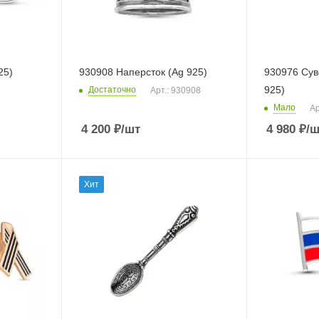
25)
930908 Наперсток (Ag 925)
930976 Сув
925)
Достаточно
Арт.: 930908
Мало
Ар
4 200
₽
/шт
4 980
₽
/ш
Хит