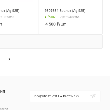
чок (Ag 925)
9307654 Брелок (Ag 925)
Мало
т.: 930958
Арт.: 9307654
т
4 580
₽
/шт
ИЯ
ПОДПИСАТЬСЯ НА РАССЫЛКУ
тавка