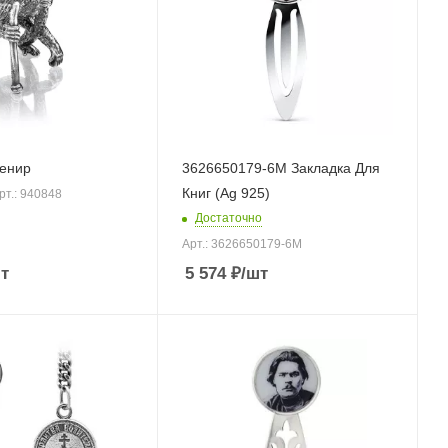
енир
3626650179-6М Закладка Для
Книг (Ag 925)
рт.: 940848
Достаточно
Арт.: 3626650179-6М
т
5 574
₽
/шт