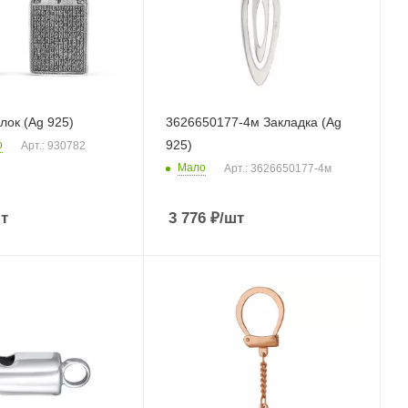
лок (Ag 925)
3626650177-4м Закладка (Ag
925)
о
Арт.: 930782
Мало
Арт.: 3626650177-4м
т
3 776
₽
/шт