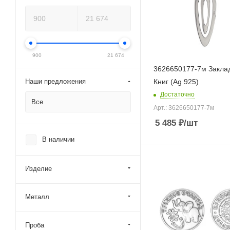
900
21 674
3626650177-7м Закла
Наши предложения
Книг (Ag 925)
Достаточно
Все
Арт.: 3626650177-7м
5 485
₽
/шт
В наличии
Изделие
Металл
Проба