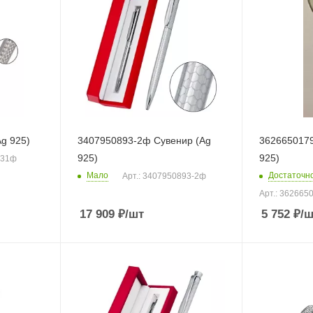
g 925)
3407950893-2ф Сувенир (Ag
3626650179
925)
925)
631ф
Мало
Достаточн
Арт.: 3407950893-2ф
Арт.: 362665
17 909
₽
/шт
5 752
₽
/ш