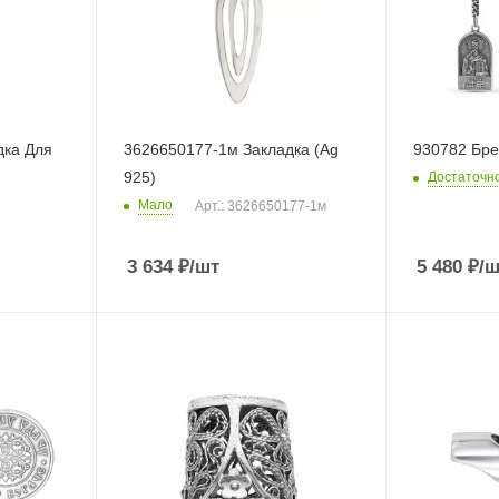
дка Для
3626650177-1м Закладка (Ag
930782 Бре
925)
Достаточн
Мало
Арт.: 3626650177-1м
3 634
₽
/шт
5 480
₽
/ш