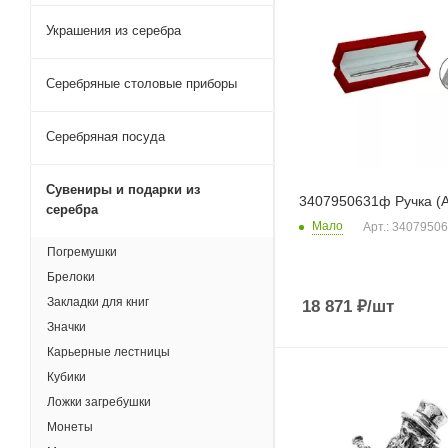
Украшения из серебра
Серебряные столовые приборы
Серебряная посуда
Сувениры и подарки из
3407950631ф Ручка (A
серебра
Мало
Арт.: 3407950
Погремушки
Брелоки
Закладки для книг
18 871
₽
/шт
Значки
Карьерные лестницы
Кубики
Ложки загребушки
Монеты