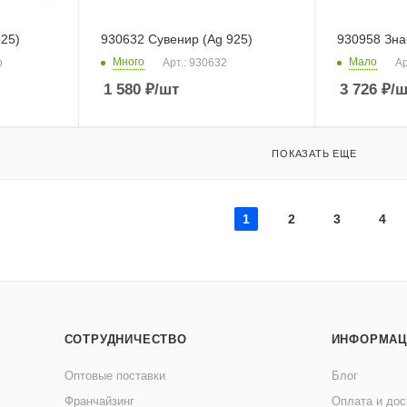
925)
930632 Сувенир (Ag 925)
930958 Зна
Много
Мало
р
Арт.: 930632
Ар
1 580
₽
/шт
3 726
₽
/ш
ПОКАЗАТЬ ЕЩЕ
1
2
3
4
СОТРУДНИЧЕСТВО
ИНФОРМАЦ
Оптовые поставки
Блог
Франчайзинг
Оплата и дос