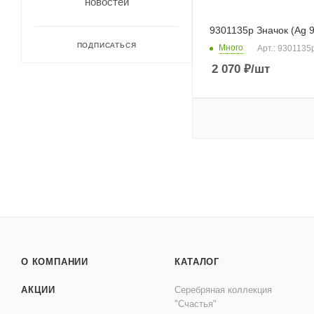
новостей
9301135р Значок (Ag 
ПОДПИСАТЬСЯ
Много
Арт.: 9301135
2 070
₽
/шт
О КОМПАНИИ
КАТАЛОГ
АКЦИИ
Серебряная коллекция
"Счастья"