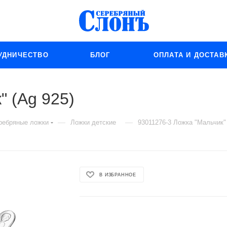
УДНИЧЕСТВО
БЛОГ
ОПЛАТА И ДОСТАВ
" (Ag 925)
—
—
ребряные ложки
Ложки детские
93011276-3 Ложка "Мальчик" 
В ИЗБРАННОЕ