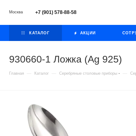
Москва
+7 (901) 578-88-58
КАТАЛОГ
АКЦИИ
СОТР
930660-1 Ложка (Ag 925)
—
—
—
Главная
Каталог
Серебряные столовые приборы
Се