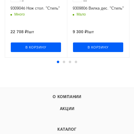
930904б Нож стол. "Стиль"
930980б Вилка дес. "Стиль"
Много
Мало
22 708
₽
/шт
9 300
₽
/шт
В КОРЗИНУ
В КОРЗИНУ
О КОМПАНИИ
АКЦИИ
КАТАЛОГ