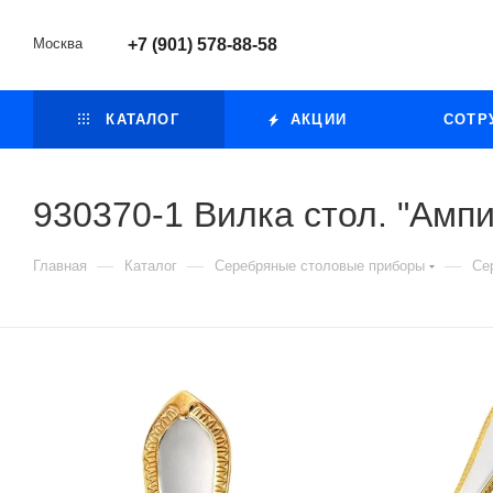
Москва
+7 (901) 578-88-58
КАТАЛОГ
АКЦИИ
СОТР
930370-1 Вилка стол. "Ампи
—
—
—
Главная
Каталог
Серебряные столовые приборы
Се