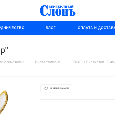
УДНИЧЕСТВО
БЛОГ
ОПЛАТА И ДОСТАВ
р"
—
—
ребряные вилки
Вилки столовые
930370-1 Вилка стол. "Амп
В ИЗБРАННОЕ