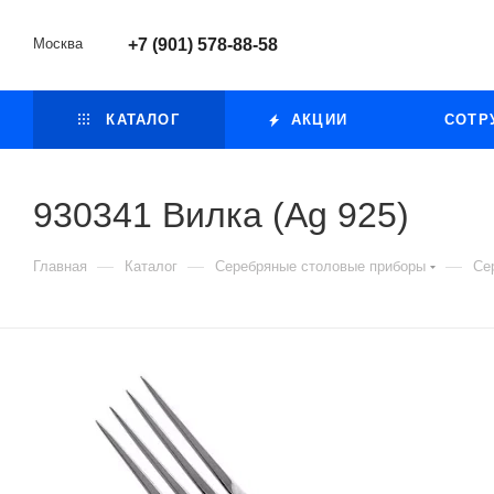
Москва
+7 (901) 578-88-58
КАТАЛОГ
АКЦИИ
СОТР
930341 Вилка (Ag 925)
—
—
—
Главная
Каталог
Серебряные столовые приборы
Се