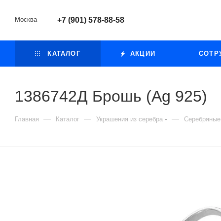
Москва
+7 (901) 578-88-58
КАТАЛОГ
АКЦИИ
СОТР
1386742Д Брошь (Ag 925)
—
—
—
Главная
Каталог
Украшения из серебра
Серебряные