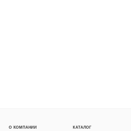
3366674б Серьги (Ag 925)
Достаточно
Арт.: 3366674б
4 669
₽
/шт
О КОМПАНИИ
КАТАЛОГ