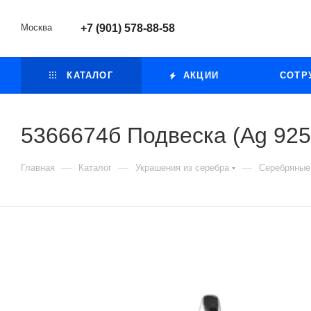
Москва
+7 (901) 578-88-58
КАТАЛОГ
АКЦИИ
СОТР
5366674б Подвеска (Ag 925
—
—
—
Главная
Каталог
Украшения из серебра
Серебряные