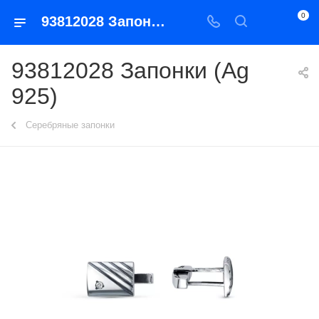
0
93812028 Запонки (Ag 925)
93812028 Запонки (Ag
925)
Серебряные запонки