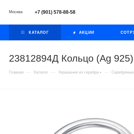
Москва
+7 (901) 578-88-58
КАТАЛОГ
АКЦИИ
СОТР
23812894Д Кольцо (Ag 925)
—
—
—
Главная
Каталог
Украшения из серебра
Серебряные