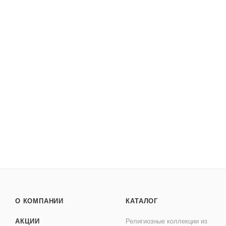
33812894Д Серьги (Ag 925)
Достаточно
Арт.: 33812894Д
4 991
₽
/шт
О КОМПАНИИ
КАТАЛОГ
АКЦИИ
Религиозные коллекции из