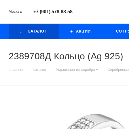
Москва
+7 (901) 578-88-58
КАТАЛОГ
АКЦИИ
СОТР
2389708Д Кольцо (Ag 925)
—
—
—
Главная
Каталог
Украшения из серебра
Серебряные