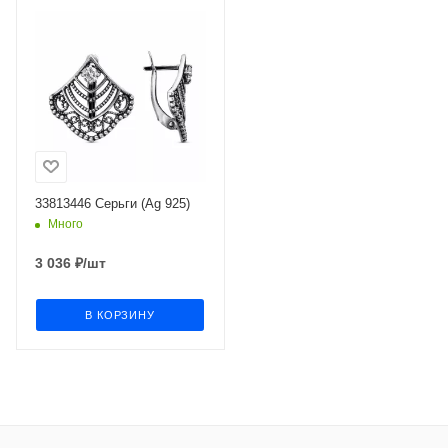
33813446 Серьги (Ag 925)
Много
3 036
₽
/шт
В КОРЗИНУ