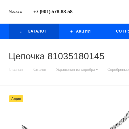
Москва
+7 (901) 578-88-58
КАТАЛОГ
АКЦИИ
СОТР
Цепочка 81035180145
—
—
—
Главная
Каталог
Украшения из серебра
Серебряные
Акция