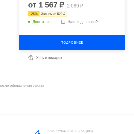
от
1 567 ₽
2 089 ₽
-
25
%
Экономия
522 ₽
Достаточно
Нашли дешевле?
ПОДРОБНЕЕ
Хочу в подарок
после оформления заказа
ТОВАР УЧАСТВУЕТ В АКЦИЯХ