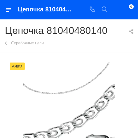
0
Цепочка 81040480140
Цепочка 81040480140
Серебряные цепи
Акция