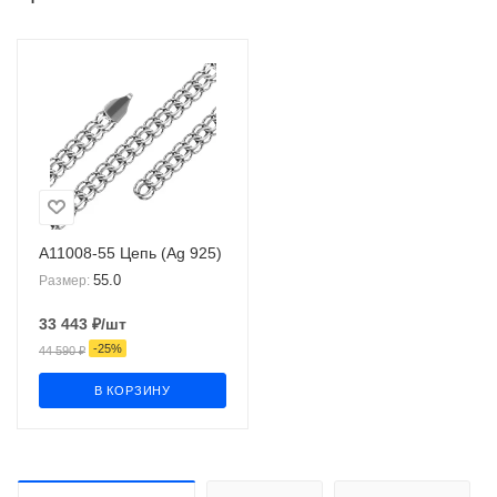
А11008-55 Цепь (Ag 925)
55.0
Размер:
33 443
₽
/шт
-
25
%
44 590
₽
В КОРЗИНУ