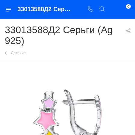
0
33013588Д2 Серьги (Ag 925)
33013588Д2 Серьги (Ag
925)
Детские