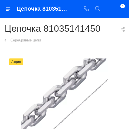
0
Цепочка 81035141450
Цепочка 81035141450
Серебряные цепи
Акция