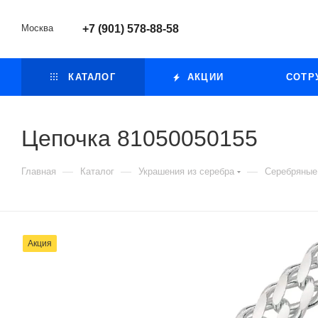
Москва
+7 (901) 578-88-58
КАТАЛОГ
АКЦИИ
СОТР
Цепочка 81050050155
—
—
—
Главная
Каталог
Украшения из серебра
Серебряные
Акция