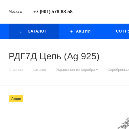
Москва
+7 (901) 578-88-58
КАТАЛОГ
АКЦИИ
СОТР
РДГ7Д Цепь (Ag 925)
—
—
—
Главная
Каталог
Украшения из серебра
Серебряные
Акция