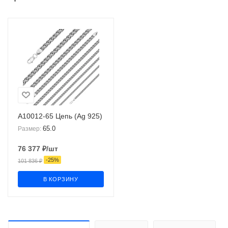
А10012-65 Цепь (Ag 925)
65.0
Размер:
76 377
₽
/шт
-
25
%
101 836
₽
В КОРЗИНУ